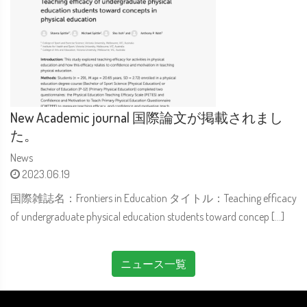
New Academic journal 国際論文が掲載されまし
た。
News
2023.06.19
国際雑誌名：Frontiers in Education タイトル：Teaching efficacy
of undergraduate physical education students toward concep […]
ニュース一覧