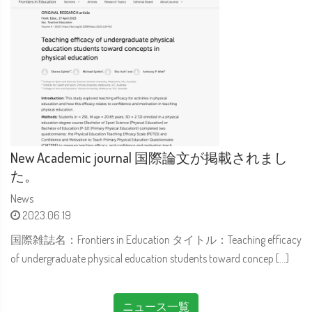
New Academic journal 国際論文が掲載されまし
た。
News
2023.06.19
国際雑誌名：Frontiers in Education タイトル：Teaching efficacy
of undergraduate physical education students toward concep […]
ニュース一覧