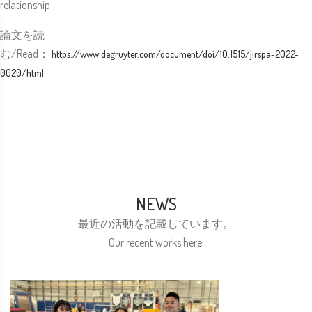
relationship
論文を読
む/Read：
https://www.degruyter.com/document/doi/10.1515/jirspa-2022-
0020/html
NEWS
最近の活動を記載しています。
Our recent works here.