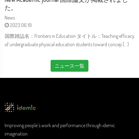
た。
News
2023.06.19
国際雑誌名：Frontiers in Education タイトル：Teaching efficacy
of undergraduate physical education students toward concep […]
ニュース一覧
Improving people's work and performance through idemic
imagination